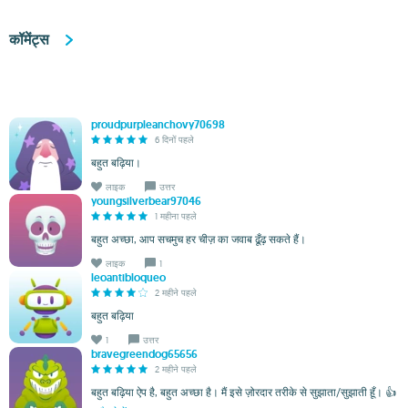
कॉमेंट्स
proudpurpleanchovy70698
6 दिनों पहले
बहुत बढ़िया।
लाइक
उत्तर
youngsilverbear97046
1 महीना पहले
बहुत अच्छा, आप सचमुच हर चीज़ का जवाब ढूँढ़ सकते हैं।
लाइक
1
leoantibloqueo
2 महीने पहले
बहुत बढ़िया
1
उत्तर
bravegreendog65656
2 महीने पहले
बहुत बढ़िया ऐप है, बहुत अच्छा है। मैं इसे ज़ोरदार तरीके से सुझाता/सुझाती हूँ। 👍