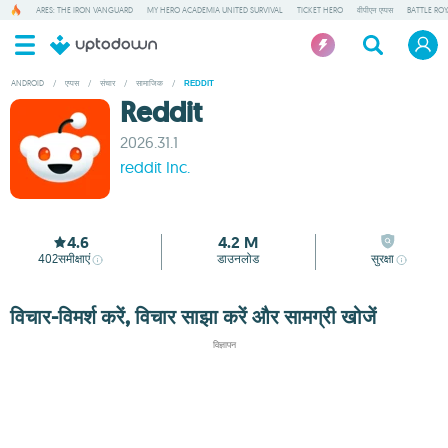
ARES: THE IRON VANGUARD
MY HERO ACADEMIA UNITED SURVIVAL
TICKET HERO
वीपीएन एप्पस
BATTLE RO
ANDROID
/
एप्पस
/
संचार
/
सामाजिक
/
REDDIT
Reddit
2026.31.1
reddit Inc.
4.6
4.2 M
402
समीक्षाएं
डाउनलोड
सुरक्षा
विचार-विमर्श करें, विचार साझा करें और सामग्री खोजें
विज्ञापन