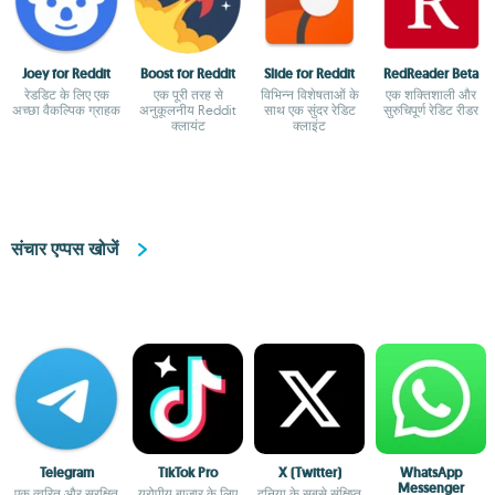
Joey for Reddit
Boost for Reddit
Slide for Reddit
RedReader Beta
रेडडिट के लिए एक
एक पूरी तरह से
विभिन्न विशेषताओं के
एक शक्तिशाली और
अच्छा वैकल्पिक ग्राहक
अनुकूलनीय Reddit
साथ एक सुंदर रेडिट
सुरुचिपूर्ण रेडिट रीडर
क्लायंट
क्लाइंट
संचार एप्पस खोजें
Telegram
TikTok Pro
X (Twitter)
WhatsApp
Messenger
एक त्वरित और सुरक्षित
यूरोपीय बाजार के लिए
दुनिया के सबसे संक्षिप्त