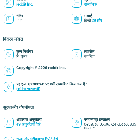
reddit Inc.
सामाजिक
रेटिंग
भाषाएँ
+12
हिन्दी
29 और
वितरण मॉडल
मूल्य निर्धारण
लाइसेंस
निःशुल्क
स्वामित्व
Copyright © 2026 reddit Inc.
यह एप्प Uptodown पर क्यों प्रकाशित किया गया है?
(अधिक जानकारी)
सुरक्षा और गोपनीयता
आवश्यक अनुमतियाँ
प्रमाणपत्र हस्ताक्षर
49 अनुमतियाँ देखें
0e5a636f05b0d7241d333d68d5
06c039
सुरक्षा और एंटीवायरस रिपोर्ट देखें