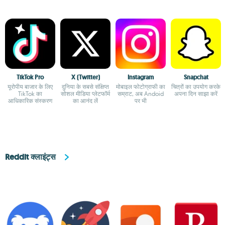
TikTok Pro
X (Twitter)
Instagram
Snapchat
यूरोपीय बाजार के लिए
दुनिया के सबसे संक्षिप्त
मोबाइल फोटोग्राफी का
चित्रों का उपयोग करके
TikTok का
सोशल मीडिया प्लेटफॉर्म
सम्राट, अब Andoid
अपना दिन साझा करें
आधिकारिक संस्करण
का आनंद लें
पर भी
Reddit क्लाइंट्स