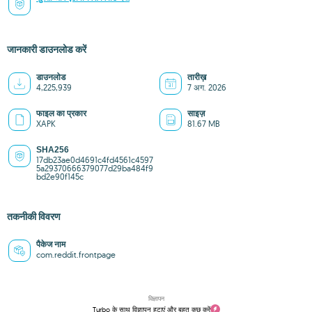
जानकारी डाउनलोड करें
डाउनलोड
तारीख़
4,225,939
7 अग. 2026
फाइल का प्रकार
साइज़
XAPK
81.67 MB
SHA256
17db23ae0d4691c4fd4561c4597
5a29370666379077d29ba484f9
bd2e90f145c
तकनीकी विवरण
पैकेज नाम
com.reddit.frontpage
विज्ञापन
Turbo के साथ विज्ञापन हटाएं और बहुत कुछ करें